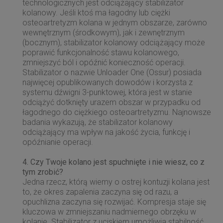
technologicznych jest odciążający stabilizator
kolanowy. Jeśli ktoś ma łagodny lub ciężki
osteoartretyzm kolana w jednym obszarze, zarówno
wewnętrznym (środkowym), jak i zewnętrznym
(bocznym), stabilizator kolanowy odciążający może
poprawić funkcjonalność stawu kolanowego,
zmniejszyć ból i opóźnić konieczność operacji.
Stabilizator o nazwie Unloader One (Ossur) posiada
najwięcej opublikowanych dowodów i korzysta z
systemu dźwigni 3-punktowej, która jest w stanie
odciążyć dotknięty urazem obszar w przypadku od
łagodnego do ciężkiego osteoartretyzmu. Najnowsze
badania wykazują, że stabilizator kolanowy
odciążający ma wpływ na jakość życia, funkcję i
opóźnianie operacji.
4. Czy Twoje kolano jest spuchnięte i nie wiesz, co z
tym zrobić?
Jedna rzecz, którą wiemy o ostrej kontuzji kolana jest
to, że okres zapalenia zaczyna się od razu, a
opuchlizna zaczyna się rozwijać. Kompresja staje się
kluczowa w zmniejszaniu nadmiernego obrzęku w
kolanie. Stabilizator z uciskiem umożliwia stabilność,