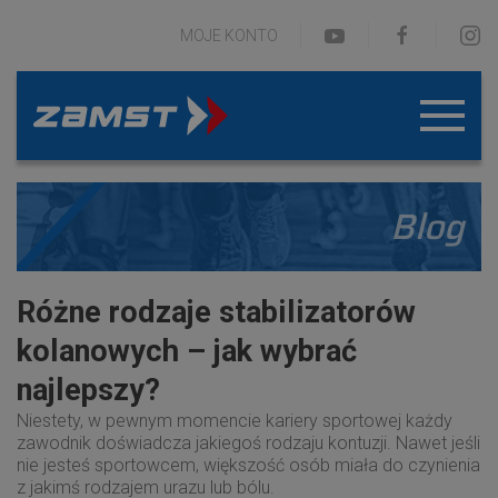
MOJE KONTO
Blog
Różne rodzaje stabilizatorów
kolanowych – jak wybrać
najlepszy?
Niestety, w pewnym momencie kariery sportowej każdy
zawodnik doświadcza jakiegoś rodzaju kontuzji. Nawet jeśli
nie jesteś sportowcem, większość osób miała do czynienia
z jakimś rodzajem urazu lub bólu.