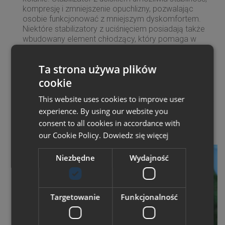
kompresję i zmniejszenie opuchlizny, pozwalając
osobie funkcjonować z mniejszym dyskomfortem.
Niektóre stabilizatory z uciśnięciem posiadają także
wbudowany element chłodzący, który pomaga w
redukcji stanu zapalnego. Pozwala to osobie na
normalne funkcjonowanie i poruszanie się, bez
Ta strona używa plików
konieczności siedzenia z lodowym okładem na
kolanie. Wiemy, że ruch jest niezbędny do powrotu do
cookie
zdrowia, a skoro większość czasu spędzasz na
This website uses cookies to improve user
siedząco, nie zapewnisz odpowiedniego pompowania
mięśniowego, które usuwa opuchliznę. Ludzie mogą
experience. By using our website you
wykonywać prace o niskiej intensywności bez
consent to all cookies in accordance with
narażania integralności kolana.
our Cookie Policy.
Dowiedz się więcej
Niezbędne
Wydajność
Targetowanie
Funkcjonalność