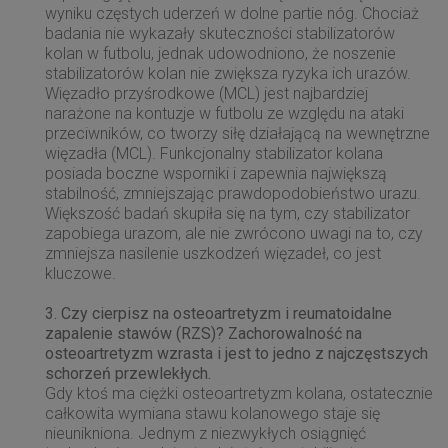
wyniku częstych uderzeń w dolne partie nóg. Chociaż
badania nie wykazały skuteczności stabilizatorów
kolan w futbolu, jednak udowodniono, że noszenie
stabilizatorów kolan nie zwiększa ryzyka ich urazów.
Więzadło przyśrodkowe (MCL) jest najbardziej
narażone na kontuzje w futbolu ze względu na ataki
przeciwników, co tworzy siłę działającą na wewnętrzne
więzadła (MCL). Funkcjonalny stabilizator kolana
posiada boczne wsporniki i zapewnia największą
stabilność, zmniejszając prawdopodobieństwo urazu.
Większość badań skupiła się na tym, czy stabilizator
zapobiega urazom, ale nie zwrócono uwagi na to, czy
zmniejsza nasilenie uszkodzeń więzadeł, co jest
kluczowe.
3. Czy cierpisz na osteoartretyzm i reumatoidalne
zapalenie stawów (RZS)? Zachorowalność na
osteoartretyzm wzrasta i jest to jedno z najczęstszych
schorzeń przewlekłych.
Gdy ktoś ma ciężki osteoartretyzm kolana, ostatecznie
całkowita wymiana stawu kolanowego staje się
nieunikniona. Jednym z niezwykłych osiągnięć