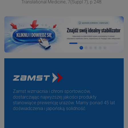
Translational Medicine, 7(Suppl 7), p.248.
Zamst wzmacnia i chroni sportowców,
dostarczając najwyższej jakości produkty
stanowiące prewencję urazów. Mamy ponad 45 lat
doświadczenia i japońską solidność.