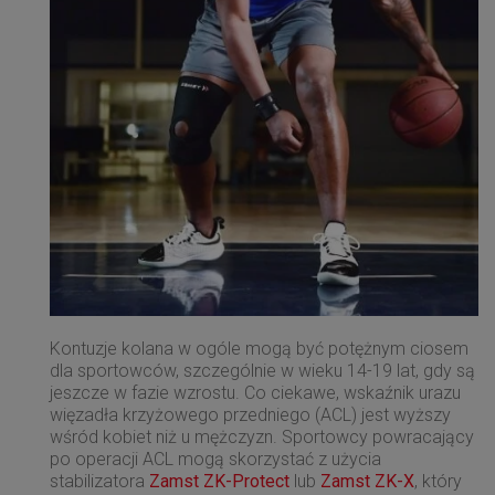
Kontuzje kolana w ogóle mogą być potężnym ciosem
dla sportowców, szczególnie w wieku 14-19 lat, gdy są
jeszcze w fazie wzrostu. Co ciekawe, wskaźnik urazu
więzadła krzyżowego przedniego (ACL) jest wyższy
wśród kobiet niż u mężczyzn. Sportowcy powracający
po operacji ACL mogą skorzystać z użycia
stabilizatora
Zamst ZK-Protect
lub
Zamst ZK-X
, który