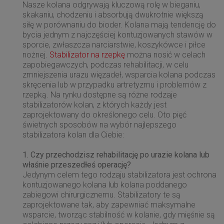
Nasze kolana odgrywają kluczową rolę w bieganiu,
skakaniu, chodzeniu i absorbują dwukrotnie większą
siłę w porównaniu do bioder. Kolana mają tendencję do
bycia jednym z najczęściej kontuzjowanych stawów w
sporcie, zwłaszcza narciarstwie, koszykówce i piłce
nożnej.
Stabilizator na rzepkę
można nosić w celach
zapobiegawczych, podczas rehabilitacji, w celu
zmniejszenia urazu więzadeł, wsparcia kolana podczas
skręcenia lub w przypadku artretyzmu i problemów z
rzepką. Na rynku dostępne są różne rodzaje
stabilizatorów kolan, z których każdy jest
zaprojektowany do określonego celu. Oto pięć
świetnych sposobów na wybór najlepszego
stabilizatora kolan dla Ciebie:
1. Czy przechodzisz rehabilitację po urazie kolana lub
właśnie przeszedłeś operację?
Jedynym celem tego rodzaju stabilizatora jest ochrona
kontuzjowanego kolana lub kolana poddanego
zabiegowi chirurgicznemu. Stabilizatory te są
zaprojektowane tak, aby zapewniać maksymalne
wsparcie, tworząc stabilność w kolanie, gdy mięśnie są