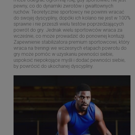
pewny, co do dynamiki zwrotów i gwałtownych
ruchów. Teoretycznie sportowcy nie powinni wracać
do swojej dyscypliny, dopóki ich kolano nie jest w 100%
sprawne i nie przeszli wielu testów poprzedzających
powrót do gry. Jednak wielu sportowców wraca za
wcześnie, co może prowadzić do ponownej kontuzji.
Zapewnienie stabilizatora premium sportowcowi, który
wraca na treningi we wczesnych etapach powrotu do
gry może pomóc w uzyskaniu pewności siebie,
uspokoić niepokojące myśli i dodać pewności siebie,
by powrócić do ukochanej dyscypliny.