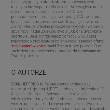
to jest wygodnym stabilizatorem zapewniającym
maksymalne wsparcie dla kolana. Bez względu na to,
czy starasz się zapobiec urazom ACL czy
przechodzisz rehabilitację po operacji ACL, ochrona
kolana podczas zawodów sportowych jest ważna.
Zamst oferuje unikalne połączenie wygody i wsparcia,
abyś mógł nadal uprawiać swoją ulubioną dyscyplinę
sportową. Jeśli potrzebujesz pomocy w wyborze
najlepszego stabilizatora kolanowego,
szeroka oferta
stabilizatorów kolan
marki Zamst
może pomóc Ci w
znalezieniu odpowiedniego
produkt dostosowany do
Twoich potrzeb
.
O AUTORZE
EVAN JEFFRIES
to fizjoterapeuta posiadający
doktorat z fizjoterapii (DPT) zdobyty na University of St.
Augustine for Health Sciences. Jest również
właścicielem firmy Evolving Motion i posiada obszerną
wiedzę na temat układu mięśniowo-szkieletowego.
Zajmuje się leczeniem wielu schorzeń ortopedycznych,