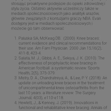
stosując proaktywne podejście do opieki zdrowotnej i
stylu życia. Ostatnio aktywnie uczestniczy także w
mediach społecznościowych jako analityk urazów,
głównie związanych z kontuzjami graczy NBA. Evan
dostępny jest w mediach społecznościowych i
możecie go tam obserwować.
Paluska SA, McKeag DB. (2000). Knee braces:
current evidence and clinical recommendations for
their use. Am Fam Physician. 2000 Jan 15;16(2);
411-8, 423-4.
Salata, M. J., Gibbs, A. E., Sekiya, J. K. (2010). The
effectiveness of prophylactic knee bracing in
American football: a systematic review. Sports
Health, 2(5), 375-379.
Mistry, D. A., Chandratreya, A., & Lee, P. Y. (2018). An
update on unloading knee braces in the treatment
of unicompartmental knee osteoarthritis from the
last 10 years: a literature review. The Surgery
Journal, 4(03), e110-e118.
Hewlett, J., & Kenney, J. (2019). Innovations in
functional and rehabilitative knee bracing. Annals of