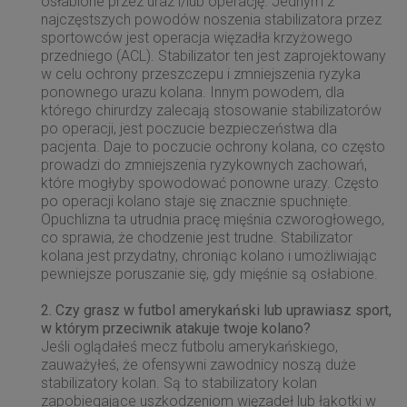
osłabione przez uraz i/lub operację. Jednym z
najczęstszych powodów noszenia stabilizatora przez
sportowców jest operacja więzadła krzyżowego
przedniego (ACL). Stabilizator ten jest zaprojektowany
w celu ochrony przeszczepu i zmniejszenia ryzyka
ponownego urazu kolana. Innym powodem, dla
którego chirurdzy zalecają stosowanie stabilizatorów
po operacji, jest poczucie bezpieczeństwa dla
pacjenta. Daje to poczucie ochrony kolana, co często
prowadzi do zmniejszenia ryzykownych zachowań,
które mogłyby spowodować ponowne urazy. Często
po operacji kolano staje się znacznie spuchnięte.
Opuchlizna ta utrudnia pracę mięśnia czworogłowego,
co sprawia, że chodzenie jest trudne. Stabilizator
kolana jest przydatny, chroniąc kolano i umożliwiając
pewniejsze poruszanie się, gdy mięśnie są osłabione.
2. Czy grasz w futbol amerykański lub uprawiasz sport,
w którym przeciwnik atakuje twoje kolano?
Jeśli oglądałeś mecz futbolu amerykańskiego,
zauważyłeś, że ofensywni zawodnicy noszą duże
stabilizatory kolan. Są to stabilizatory kolan
zapobiegające uszkodzeniom więzadeł lub łąkotki w