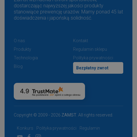
dostarczając najwyższej jakości produkty
stanowiące prewencję urazów. Mamy ponad 45 lat
doświadczenia i japońską solidność.
O nas
Kontakt
Produkty
Regulamin sklepu
Technologia
Polityka prywatności
Blog
Bezpłatny zwrot
4.9
Na podstawie
247
opinii
z całego okresu
Copyright © 2009 - 2026
ZAMST
. All rights reserved.
Konkurs
Polityka prywatności
Regulamin