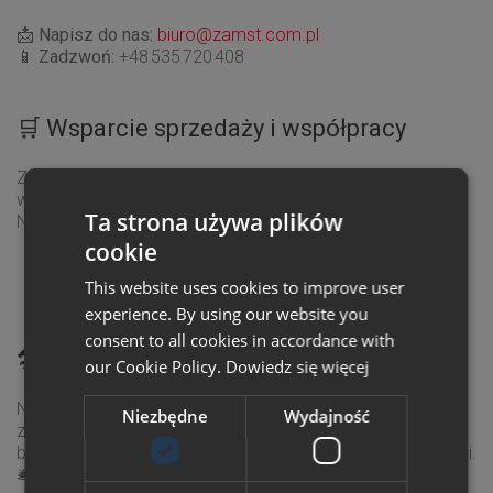
📩
Napisz do nas:
biuro@zamst.com.pl
📱
Zadzwoń:
+48 535 720 408
🛒 Wsparcie sprzedaży i współpracy
Zapraszamy firmy, sklepy oraz sportowców do
współpracy!
Ta strona używa plików
Napisz, jeśli chcesz:
cookie
wprowadzić
produkty Zamst
do swojej oferty,
This website uses cookies to improve user
zostać ambasadorem lub dołączyć do
#TeamZamst
experience. By using our website you
consent to all cookies in accordance with
🛠️ Masz problem z zakupem lub stroną
our Cookie Policy.
Dowiedz się więcej
Nie działają formularze, wyskakują błędy, masz pytanie o
Niezbędne
Wydajność
zamówienie? Jeśli chcesz zgłosić problem dotyczący
bezpieczeństwa strony zamst.com.pl skontaktuj się z nami.
🛎️
Napisz do nas:
sklep@zamst.com.pl