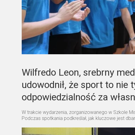
Wilfredo Leon, srebrny meda
udowodnił, że sport to nie 
odpowiedzialność za własne
W trakcie wydarzenia, zorganizowanego w Szkole Mis
Podczas spotkania podkreślał, jak kluczowe jest db