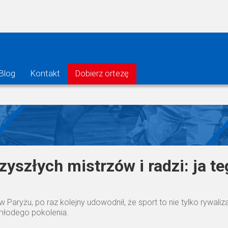
Blog
Kontakt
Dobierz ortezę
zyszłych mistrzów i radzi: ja te
 w Paryżu, po raz kolejny udowodnił, że sport to nie tylko rywal
 młodego pokolenia.