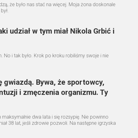
edzą, że było nas stać na więcej. Moja żona doskonale
 był.
ki udział w tym miał Nikola Grbić i
o i tak było. Krok po kroku robiliśmy swoje i nie
ię gwiazdą. Bywa, że sportowcy,
tuzji i zmęczenia organizmu. Ty
m maksymalnie dwa lata i się rozsypię. Nie powinno
iał 38 lat, jeśli zdrowie pozwoli. Na następne igrzyska