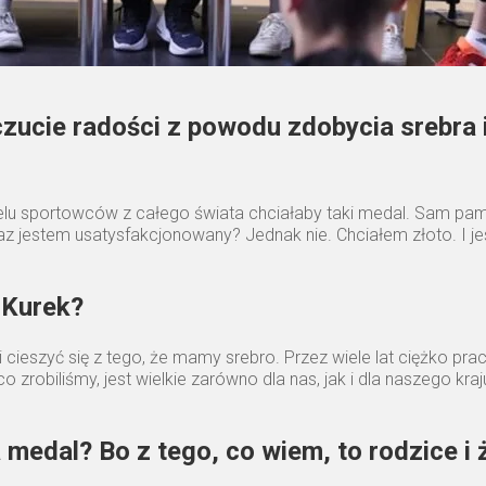
 uczucie radości z powodu zdobycia srebra
ielu sportowców z całego świata chciałaby taki medal. Sam pam
az jestem usatysfakcjonowany? Jednak nie. Chciałem złoto. I j
 Kurek?
 cieszyć się z tego, że mamy srebro. Przez wiele lat ciężko pra
o zrobiliśmy, jest wielkie zarówno dla nas, jak i dla naszego kra
edal? Bo z tego, co wiem, to rodzice i ż