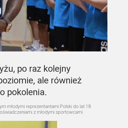
żu, po raz kolejny
poziomie, ale również
o pokolenia.
ym młodymi reprezentantami Polski do lat 18.
i doświadczeniami z młodymi sportowcami.