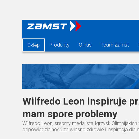
Produkty
O nas
Team Zamst
Sklep
Wilfredo Leon inspiruje pr
mam spore problemy
Wilfredo Leon, srebrny medalista Igrzysk Olimpijskich
odpowiedzialność za własne zdrowie i inspiracja dla