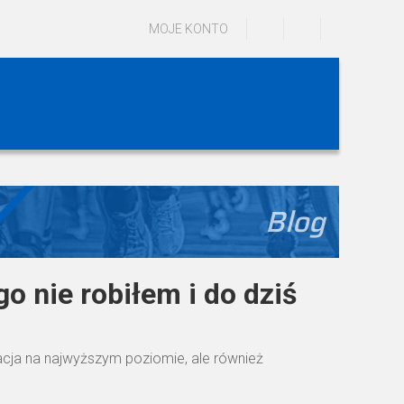
MOJE KONTO
Blog
go nie robiłem i do dziś
izacja na najwyższym poziomie, ale również