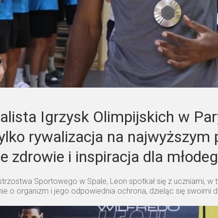
lista Igrzysk Olimpijskich w Pary
tylko rywalizacja na najwyższym 
 zdrowie i inspiracja dla młodeg
trzostwa Sportowego w Spale, Leon spotkał się z uczniami, w t
anie o organizm i jego odpowiednia ochrona, dzieląc się swoim