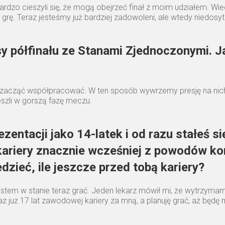
 bardzo cieszyli się, że mogą obejrzeć finał z moim udziałem. Wi
ą grę. Teraz jesteśmy już bardziej zadowoleni, ale wtedy niedosyt
osy półfinału ze Stanami Zjednoczonymi. Ja
 zacząć współpracować. W ten sposób wywrzemy presję na nich. N
eszli w gorszą fazę meczu.
zentacji jako 14-latek i od razu stałeś s
kariery znacznie wcześniej z powodów kon
dzieć, ile jeszcze przed tobą kariery?
 jestem w stanie teraz grać. Jeden lekarz mówił mi, że wytrzyma
raz już 17 lat zawodowej kariery za mną, a planuję grać, aż będę m