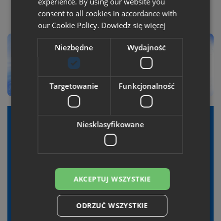
experience. By using our website you
consent to all cookies in accordance with
our Cookie Policy.
Dowiedz się więcej
Niezbędne
Wydajność
Targetowanie
Funkcjonalność
Niesklasyfikowane
Zamst wzmacnia i chroni sportowców,
dostarczając najwyższej jakości produkty
AKCEPTUJ WSZYSTKIE
stanowiące prewencję urazów. Mamy ponad 45 lat
doświadczenia i japońską solidność.
ODRZUĆ WSZYSTKIE